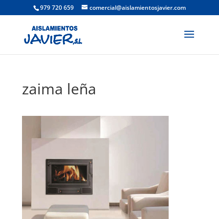
979 720 659
comercial@aislamientosjavier.com
zaima leña