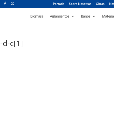
Portada
Sobre Nosotros
Obras
Not
Biomasa
Aislamientos
Baños
Materia
-d-c[1]