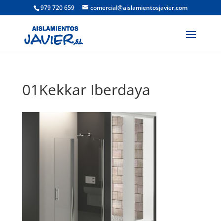
979 720 659
comercial@aislamientosjavier.com
01Kekkar Iberdaya