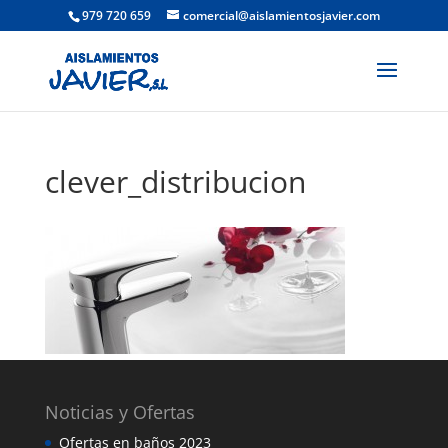
979 720 659
comercial@aislamientosjavier.com
clever_distribucion
Noticias y Ofertas
Ofertas en baños 2023