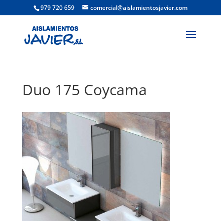
979 720 659
comercial@aislamientosjavier.com
Duo 175 Coycama