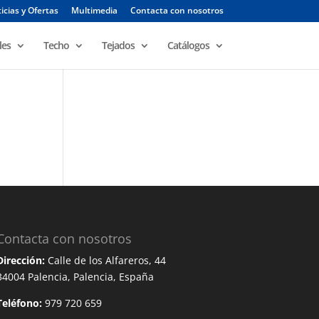
icias y Ofertas
Multimedia
Contacta con nosotros
les
Techo
Tejados
Catálogos
Contacta con nosotros
Dirección:
Calle de los Alfareros, 44
34004 Palencia, Palencia, España
Teléfono:
979 720 659