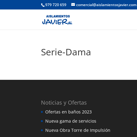
979 720 659
comercial@aislamientosjavier.com
Serie-Dama
Noticias y Ofertas
Ofertas en baños 2023
Nueva gama de servicios
Nueva Obra Torre de Impulsión