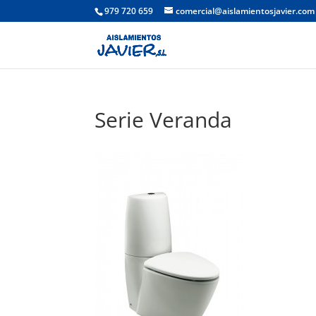
979 720 659
comercial@aislamientosjavier.com
Serie Veranda