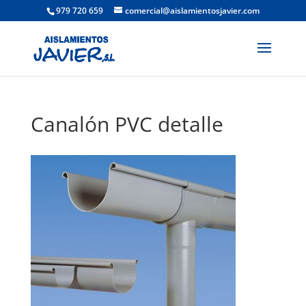
979 720 659
comercial@aislamientosjavier.com
Canalón PVC detalle