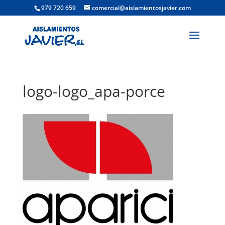
979 720 659
comercial@aislamientosjavier.com
logo-logo_apa-porce