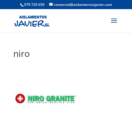
979 720 659
comercial@aislamientosjavier.com
niro