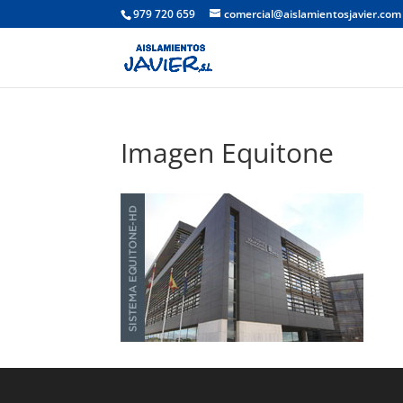
979 720 659
comercial@aislamientosjavier.com
Imagen Equitone