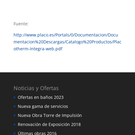
Fuente:
http://www.placo.es/Portals/0/Documentacion/Docu
mentacion%20Descargas/Catalogo%20Productos/Plac
otherm-Integra-web.pdf
Noticias y Ofertas
Ofertas en baños 2023
Nueva gama de servicios
Nueva Obra Torre de Impulsión
Renovación de Exposición 2018
Últimas obras 2016