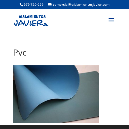
979 720 659
comercial@aislamientosjavier.com
Pvc