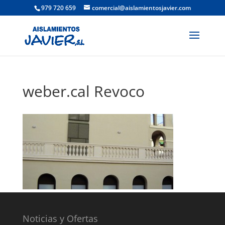
979 720 659
comercial@aislamientosjavier.com
weber.cal Revoco
Noticias y Ofertas