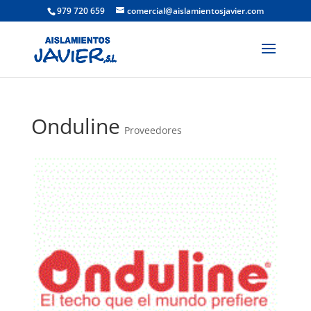
979 720 659
comercial@aislamientosjavier.com
Onduline
Proveedores