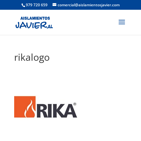
979 720 659
comercial@aislamientosjavier.com
rikalogo