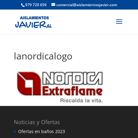
979 720 659
comercial@aislamientosjavier.com
lanordicalogo
Noticias y Ofertas
Ofertas en baños 2023