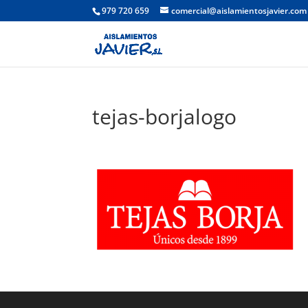
979 720 659
comercial@aislamientosjavier.com
tejas-borjalogo