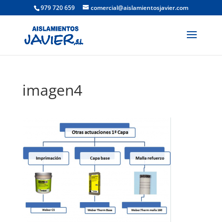
979 720 659
comercial@aislamientosjavier.com
imagen4