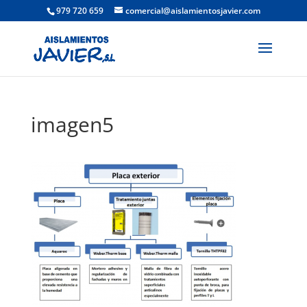
979 720 659
comercial@aislamientosjavier.com
imagen5