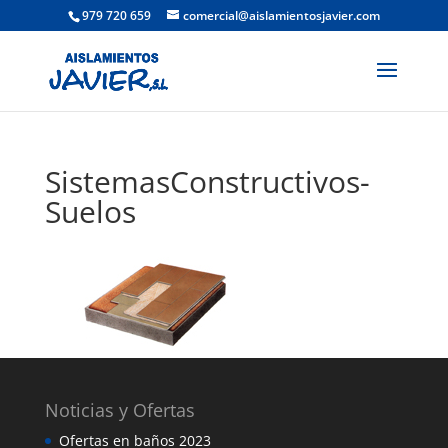
979 720 659
comercial@aislamientosjavier.com
SistemasConstructivos-
Suelos
Noticias y Ofertas
Ofertas en baños 2023