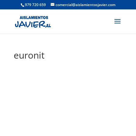
979 720 659
comercial@aislamientosjavier.com
euronit